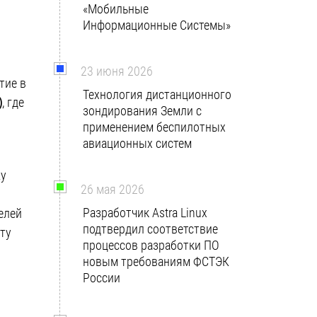
«Мобильные
Информационные Системы»
23 июня 2026
тие в
Технология дистанционного
)
, где
зондирования Земли с
применением беспилотных
авиационных систем
жу
26 мая 2026
Разработчик Astra Linux
елей
подтвердил соответствие
ту
процессов разработки ПО
новым требованиям ФСТЭК
России