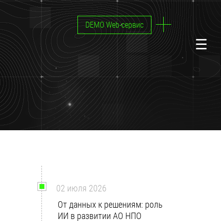
DEMO Web-сервис
02 июля 2026
От данных к решениям: роль
ИИ в развитии АО НПО