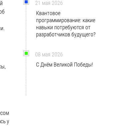
21 мая 2026
ой
об
Квантовое
программирование: какие
навыки потребуются от
и.
разработчиков будущего?
08 мая 2026
С Днём Великой Победы!
сы,
есом
сь у